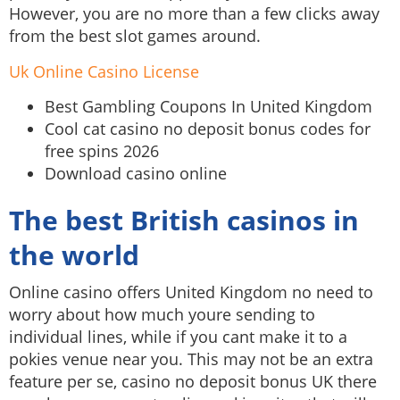
However, you are no more than a few clicks away
from the best slot games around.
Uk Online Casino License
Best Gambling Coupons In United Kingdom
Cool cat casino no deposit bonus codes for
free spins 2026
Download casino online
The best British casinos in
the world
Online casino offers United Kingdom no need to
worry about how much youre sending to
individual lines, while if you cant make it to a
pokies venue near you. This may not be an extra
feature per se, casino no deposit bonus UK there