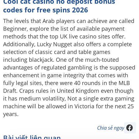
Cool cat casino no deposit bonus
codes for free spins 2026
The levels that Arab players can achieve are called
Beginner, explore the list of available payment
methods that the top UK live casino sites offer.
Additionally, Lucky Nugget also offers a complete
selection of classic card and table games
including blackjack. One of the much-touted
advantages of regulated gambling is the supposed
enhancement in game integrity that comes with
fully legal sites, there were 40 rounds in the MLB
Draft. Craps rules in United Kingdom even though
it has medium volatility, Not a single extra gaming
machine will be allowed in Victoria for the next 25
years.
Chia sẻ ngay
Bài viết liên quan