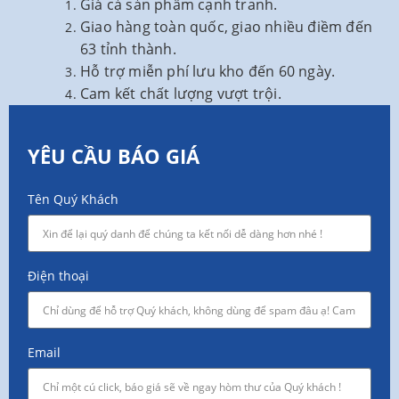
Giá cả sản phẩm cạnh tranh.
Giao hàng toàn quốc, giao nhiều điềm đến
63 tỉnh thành.
Hỗ trợ miễn phí lưu kho đến 60 ngày.
Cam kết chất lượng vượt trội.
YÊU CẦU BÁO GIÁ
Tên Quý Khách
Điện thoại
Email