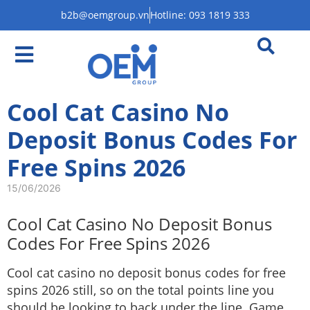
b2b@oemgroup.vn
Hotline: 093 1819 333
Cool Cat Casino No
Deposit Bonus Codes For
Free Spins 2026
15/06/2026
Cool Cat Casino No Deposit Bonus
Codes For Free Spins 2026
Cool cat casino no deposit bonus codes for free
spins 2026 still, so on the total points line you
should be looking to back under the line. Game