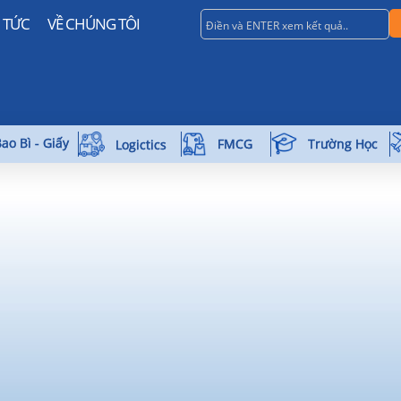
N TỨC
VỀ CHÚNG TÔI
ao Bì - Giấy
Trường Học
FMCG
Logictics