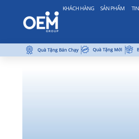
KHÁCH HÀNG
SẢN PHẨM
TI
Quà Tặng Mới
B
Quà Tặng Bán Chạy