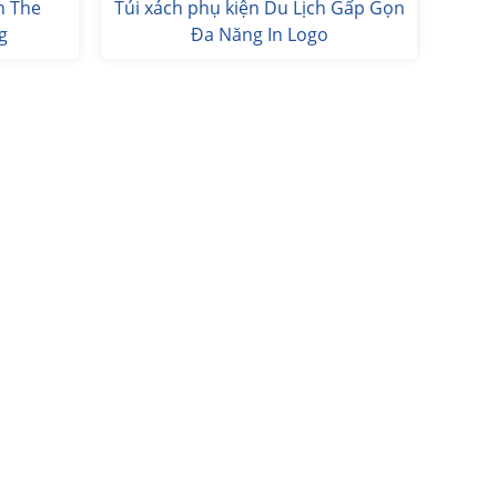
h The
Túi xách phụ kiện Du Lịch Gấp Gọn
g
Đa Năng In Logo