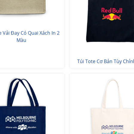
e Vải Đay Có Quai Xách In 2
Màu
Túi Tote Cơ Bản Tùy Chỉn