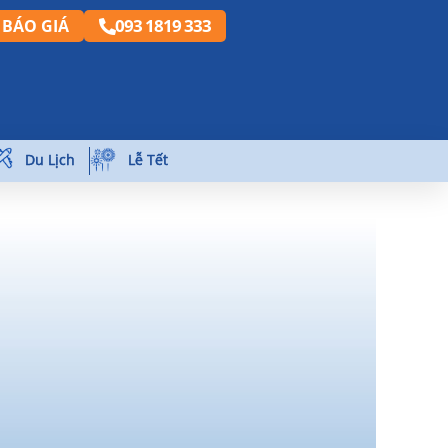
093 1819 333
BÁO GIÁ
Du Lịch
Lễ Tết