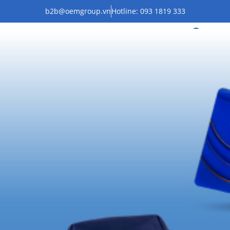
b2b@oemgroup.vn
Hotline: 093 1819 333