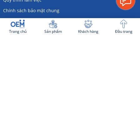
Chính sách bảo mật chung
Thỏa thuận Phát triển Ý tưởng
Trang chủ
Sản phẩm
Khách hàng
Đầu trang
Website cùng hệ sinh thái:
SẢN PHẨM NỔI BẬT
VỀ OEM GROUP
Công Ty Cổ Phần OEM
Trụ sở: 219 Hai Bà Trưng, P.Võ Thị Sáu, Q.3, TP.HCM
Văn phòng: 236 Nguyễn Xí, P.13, Q.Bình Thạnh, TP.HCM
Mã số thuế:
0317199345
Hotline:
093 1819 333
Email:
b2b@oemgroup.vn
Website cùng hệ thống: