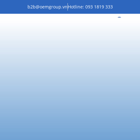
b2b@oemgroup.vn
Hotline: 093 1819 333