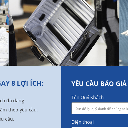
Y 8 LỢI ÍCH:
YÊU CẦU BÁO GIÁ
Tên Quý Khách
ch đa dạng.
hẩm theo yêu cầu.
êu cầu.
Điện thoại