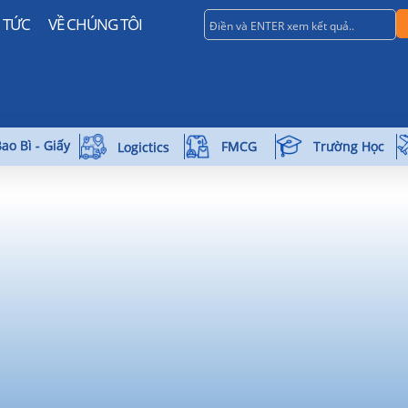
N TỨC
VỀ CHÚNG TÔI
ao Bì - Giấy
Trường Học
FMCG
Logictics