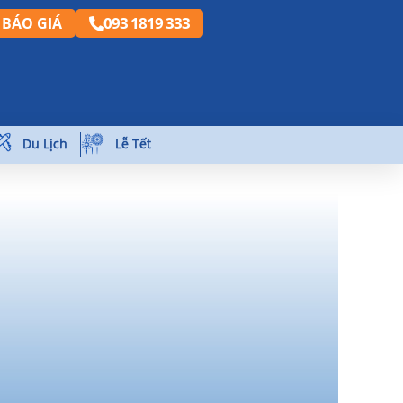
093 1819 333
BÁO GIÁ
Du Lịch
Lễ Tết