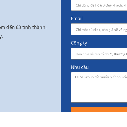
Email
ềm đến 63 tỉnh thành.
y.
Công ty
Nhu cầu
TƯ VẤN NGAY