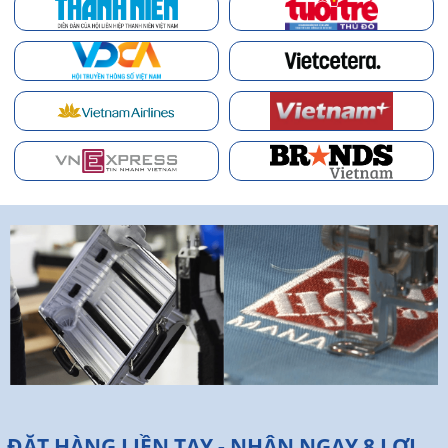
ĐẶT HÀNG LIỀN TAY - NHẬN NGAY 8 LỢI