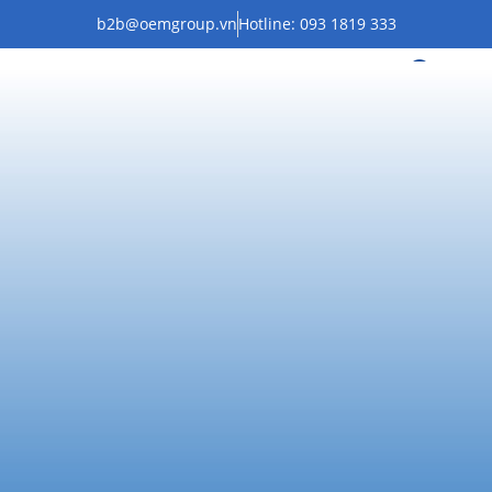
b2b@oemgroup.vn
Hotline: 093 1819 333