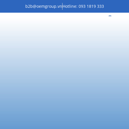
b2b@oemgroup.vn
Hotline: 093 1819 333