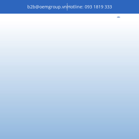
b2b@oemgroup.vn
Hotline: 093 1819 333