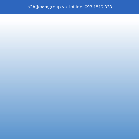
b2b@oemgroup.vn
Hotline: 093 1819 333