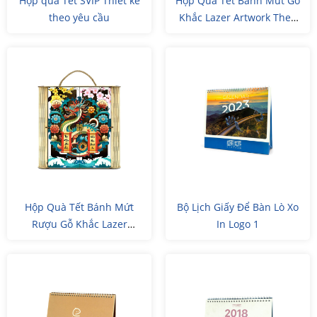
Hộp quà Tết SVIP Thiết kế
Hộp Quà Tết Bánh Mứt Gỗ
theo yêu cầu
Khắc Lazer Artwork Theo
Yêu Cầu
Hộp Quà Tết Bánh Mứt
Bộ Lịch Giấy Để Bàn Lò Xo
Rượu Gỗ Khắc Lazer
In Logo 1
Artwork Theo Yêu Cầu