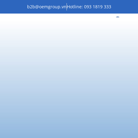
b2b@oemgroup.vn
Hotline: 093 1819 333