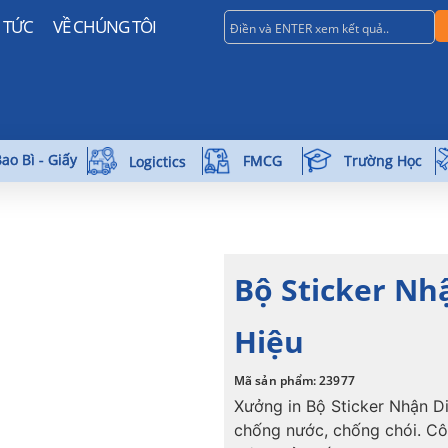
N TỨC
VỀ CHÚNG TÔI
ao Bì - Giấy
Trường Học
FMCG
Logictics
Bộ Sticker Nh
Hiệu
Mã sản phẩm: 23977
Xưởng in Bộ Sticker Nhận D
chống nước, chống chói. Cô