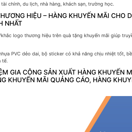
ài chính, du lịch, nhà hàng, khách sạn, trường học.
THƯƠNG HIỆU – HÀNG KHUYẾN MÃI CHO 
H NHẤT
/khắc logo thương hiệu trên quà tặng khuyến mãi giúp tru
 nhựa PVC dẻo dai, bộ sticker có khả năng chịu nhiệt tốt,
 tế.
ỆM GIA CÔNG SẢN XUẤT HÀNG KHUYẾN M
ÀNG KHUYẾN MÃI QUẢNG CÁO, HÀNG KHUY