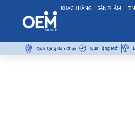
KHÁCH HÀNG
SẢN PHẨM
TI
Quà Tặng Mới
B
Quà Tặng Bán Chạy