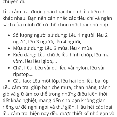
chuyến đi.
Lều cắm trại được phân loại theo nhiều tiêu chí
khác nhau. Bạn nên cân nhắc các tiêu chí và ngân
sách của mình để có thể chọn một loại phù hợp.
Số lượng người sử dụng: Lều 1 người, lều 2
người, lều 3 người, lều 4 người,…
Mùa sử dụng: Lều 3 mùa, lều 4 mùa
Kiểu dáng: Lều chữ A, lều hình chóp, lều mái
vòm, lều lều igloo,…
Chất liệu: Lều vải dù, lều vải nylon, lều vải
ripstop,…
Cấu tạo: Lều một lớp, lều hai lớp, lều ba lớp
Lều cắm trại giúp bạn che mưa, chắn nắng, tránh
gió và giữ ấm cơ thể trong những điều kiện thời
tiết khắc nghiệt, mang đến cho bạn không gian
riêng tư để nghỉ ngơi và thư giãn. Hầu hết các loại
lều cắm trại hiện nay đều được thiết kế nhỏ gọn và