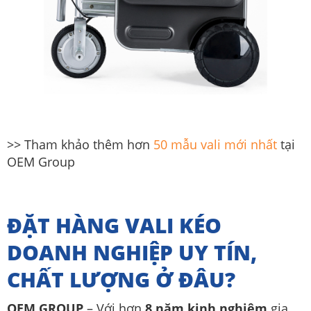
>> Tham khảo thêm hơn
50 mẫu vali mới nhất
tại
OEM Group
ĐẶT HÀNG VALI KÉO
DOANH NGHIỆP UY TÍN,
CHẤT LƯỢNG Ở ĐÂU?
OEM GROUP
– Với hơn
8 năm kinh nghiệm
gia