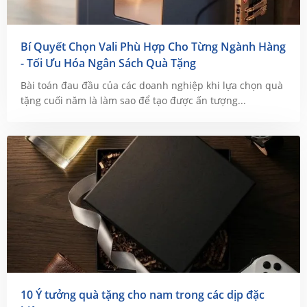
Bí Quyết Chọn Vali Phù Hợp Cho Từng Ngành Hàng
- Tối Ưu Hóa Ngân Sách Quà Tặng
Bài toán đau đầu của các doanh nghiệp khi lựa chọn quà
tặng cuối năm là làm sao để tạo được ấn tượng...
10 Ý tưởng quà tặng cho nam trong các dịp đặc