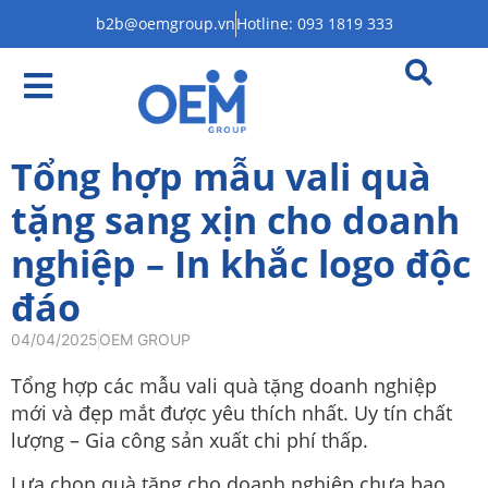
b2b@oemgroup.vn
Hotline: 093 1819 333
Tổng hợp mẫu vali quà
tặng sang xịn cho doanh
nghiệp – In khắc logo độc
đáo
04/04/2025
OEM GROUP
Tổng hợp các mẫu vali quà tặng doanh nghiệp
mới và đẹp mắt được yêu thích nhất. Uy tín chất
lượng – Gia công sản xuất chi phí thấp.
Lựa chọn quà tặng cho doanh nghiệp chưa bao