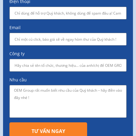
Điện thoại
Email
Công ty
Nhu cầu
TƯ VẤN NGAY