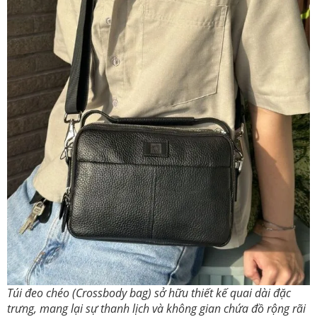
Túi đeo chéo (Crossbody bag) sở hữu thiết kế quai dài đặc
trưng, mang lại sự thanh lịch và không gian chứa đồ rộng rãi