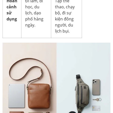
Hoàn
Đi làm, đi
Tập thể
cảnh
học, du
thao, chạy
sử
lịch, dạo
bộ, đi sự
dụng
phố hàng
kiện đông
ngày.
người, du
lịch bụi.