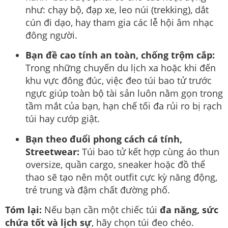
như: chạy bộ, đạp xe, leo núi (trekking), dắt
cún đi dạo, hay tham gia các lễ hội âm nhạc
đông người.
Bạn đề cao tính an toàn, chống trộm cắp:
Trong những chuyến du lịch xa hoặc khi đến
khu vực đông đúc, việc đeo túi bao tử trước
ngực giúp toàn bộ tài sản luôn nằm gọn trong
tầm mắt của bạn, hạn chế tối đa rủi ro bị rạch
túi hay cướp giật.
Bạn theo đuổi phong cách cá tính,
Streetwear:
Túi bao tử kết hợp cùng áo thun
oversize, quần cargo, sneaker hoặc đồ thể
thao sẽ tạo nên một outfit cực kỳ năng động,
trẻ trung và đậm chất đường phố.
Tóm lại:
Nếu bạn cần một chiếc túi
đa năng, sức
chứa tốt và lịch sự
, hãy chọn túi đeo chéo.