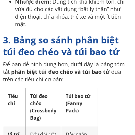
Nhược điểm:
Dung tích khá khiêm tốn, chỉ
vừa đủ cho các vật dụng “bất ly thân” như
điện thoại, chìa khóa, thẻ xe và một ít tiền
mặt.
3. Bảng so sánh phân biệt
túi đeo chéo và túi bao tử
Để bạn dễ hình dung hơn, dưới đây là bảng tóm
tắt
phân biệt túi đeo chéo và túi bao tử
dựa
trên các tiêu chí cơ bản:
Tiêu
Túi đeo
Túi bao tử
chí
chéo
(Fanny
(Crossbody
Pack)
Bag)
Vị trí
Dây dài, vắt
Dây ngắn,