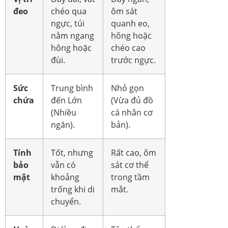
đeo
chéo qua
ôm sát
ngực, túi
quanh eo,
nằm ngang
hông hoặc
hông hoặc
chéo cao
đùi.
trước ngực.
Sức
Trung bình
Nhỏ gọn
chứa
đến Lớn
(Vừa đủ đồ
(Nhiều
cá nhân cơ
ngăn).
bản).
Tính
Tốt, nhưng
Rất cao, ôm
bảo
vẫn có
sát cơ thể
mật
khoảng
trong tầm
trống khi di
mắt.
chuyển.