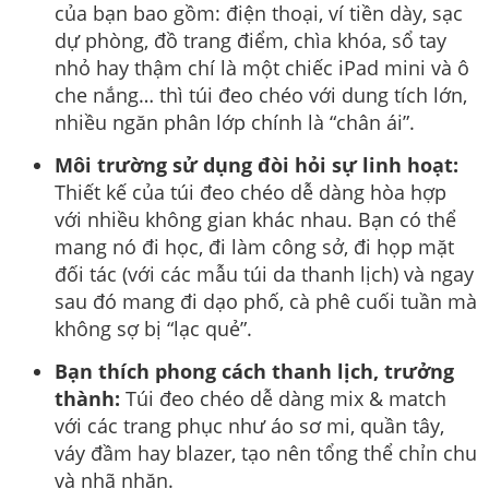
của bạn bao gồm: điện thoại, ví tiền dày, sạc
dự phòng, đồ trang điểm, chìa khóa, sổ tay
nhỏ hay thậm chí là một chiếc iPad mini và ô
che nắng… thì túi đeo chéo với dung tích lớn,
nhiều ngăn phân lớp chính là “chân ái”.
Môi trường sử dụng đòi hỏi sự linh hoạt:
Thiết kế của túi đeo chéo dễ dàng hòa hợp
với nhiều không gian khác nhau. Bạn có thể
mang nó đi học, đi làm công sở, đi họp mặt
đối tác (với các mẫu túi da thanh lịch) và ngay
sau đó mang đi dạo phố, cà phê cuối tuần mà
không sợ bị “lạc quẻ”.
Bạn thích phong cách thanh lịch, trưởng
thành:
Túi đeo chéo dễ dàng mix & match
với các trang phục như áo sơ mi, quần tây,
váy đầm hay blazer, tạo nên tổng thể chỉn chu
và nhã nhặn.