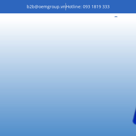
b2b@oemgroup.vn
Hotline: 093 1819 333