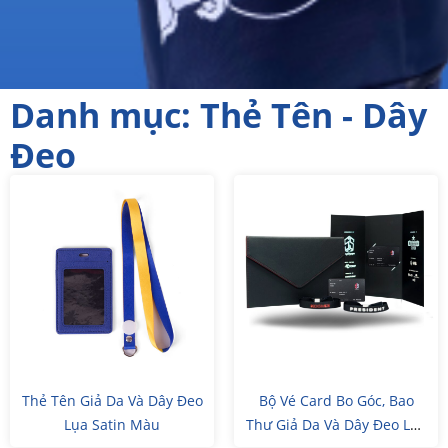
Danh mục: Thẻ Tên - Dây
Đeo
Thẻ Tên Giả Da Và Dây Đeo
Bộ Vé Card Bo Góc, Bao
Lụa Satin Màu
Thư Giả Da Và Dây Đeo Lụa