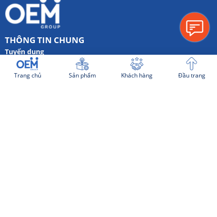
THÔNG TIN CHUNG
Tuyển dụng
Hình thức thanh toán
Trang chủ
Sản phẩm
Khách hàng
Đầu trang
Quy trình làm việc
Chính sách bảo mật chung
Thỏa thuận Phát triển Ý tưởng
Website cùng hệ sinh thái:
SẢN PHẨM NỔI BẬT
VỀ OEM GROUP
Công Ty Cổ Phần OEM
Trụ sở: 219 Hai Bà Trưng, P.Võ Thị Sáu, Q.3, TP.HCM