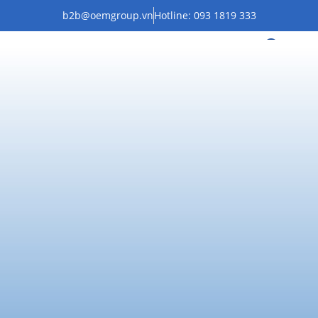
b2b@oemgroup.vn
Hotline: 093 1819 333