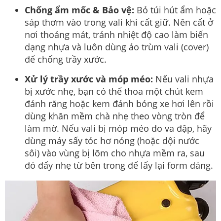
Chống ẩm mốc & Bảo vệ:
Bỏ túi hút ẩm hoặc
sáp thơm vào trong vali khi cất giữ. Nên cất ở
nơi thoáng mát, tránh nhiệt độ cao làm biến
dạng nhựa và luôn dùng áo trùm vali (cover)
để chống trầy xước.
Xử lý trầy xước và móp méo:
Nếu vali nhựa
bị xước nhẹ, bạn có thể thoa một chút kem
đánh răng hoặc kem đánh bóng xe hơi lên rồi
dùng khăn mềm chà nhẹ theo vòng tròn để
làm mờ. Nếu vali bị móp méo do va đập, hãy
dùng máy sấy tóc hơ nóng (hoặc dội nước
sôi) vào vùng bị lõm cho nhựa mềm ra, sau
đó đẩy nhẹ từ bên trong để lấy lại form dáng.