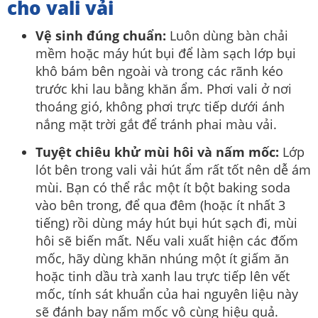
cho vali vải
Vệ sinh đúng chuẩn:
Luôn dùng bàn chải
mềm hoặc máy hút bụi để làm sạch lớp bụi
khô bám bên ngoài và trong các rãnh kéo
trước khi lau bằng khăn ẩm. Phơi vali ở nơi
thoáng gió, không phơi trực tiếp dưới ánh
nắng mặt trời gắt để tránh phai màu vải.
Tuyệt chiêu khử mùi hôi và nấm mốc:
Lớp
lót bên trong vali vải hút ẩm rất tốt nên dễ ám
mùi. Bạn có thể rắc một ít bột baking soda
vào bên trong, để qua đêm (hoặc ít nhất 3
tiếng) rồi dùng máy hút bụi hút sạch đi, mùi
hôi sẽ biến mất. Nếu vali xuất hiện các đốm
mốc, hãy dùng khăn nhúng một ít giấm ăn
hoặc tinh dầu trà xanh lau trực tiếp lên vết
mốc, tính sát khuẩn của hai nguyên liệu này
sẽ đánh bay nấm mốc vô cùng hiệu quả.