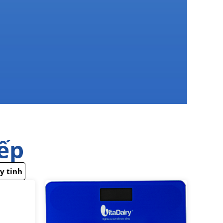
bếp
y tinh