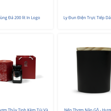
ùng Đá 200 lít In Logo
Ly Đun Điện Trực Tiếp D
ơm Thủy Tinh Kèm Túi Và
Nến Thơm Nắp Gỗ - Hươ