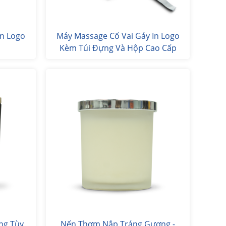
án Logo
Máy Massage Cổ Vai Gáy In Logo
Kèm Túi Đựng Và Hộp Cao Cấp
ng Tùy
Nến Thơm Nắp Tráng Gương -