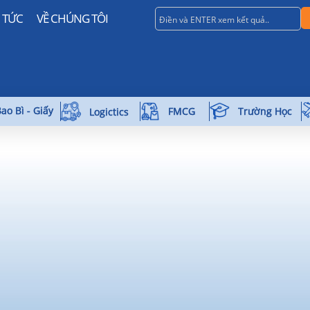
N TỨC
VỀ CHÚNG TÔI
ao Bì - Giấy
Trường Học
FMCG
Logictics