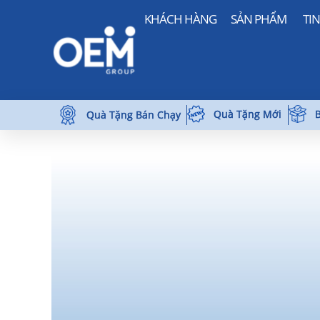
KHÁCH HÀNG
SẢN PHẨM
TI
Quà Tặng Mới
B
Quà Tặng Bán Chạy