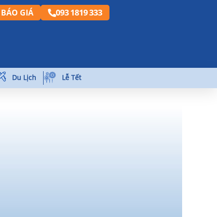
093 1819 333
BÁO GIÁ
Du Lịch
Lễ Tết