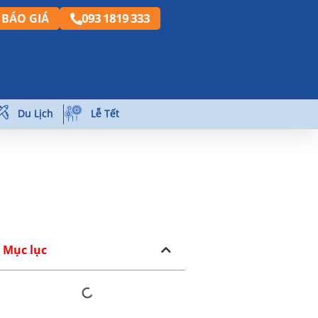
093 1819 333
BÁO GIÁ
Du Lịch
Lễ Tết
Mục lục