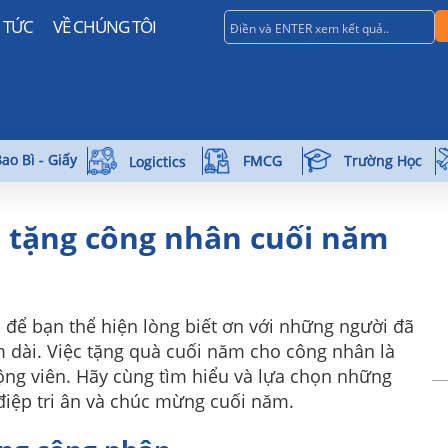
N TỨC
VỀ CHÚNG TÔI
ao Bì - Giấy
Trường Học
FMCG
Logictics
à tặng công nhân cuối năm
 để bạn thể hiện lòng biết ơn với những người đã
 dài. Việc tặng quà cuối năm cho công nhân là
ộng viên. Hãy cùng tìm hiểu và lựa chọn những
điệp tri ân và chúc mừng cuối năm.