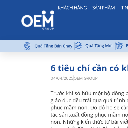
KHÁCH HÀNG
SẢN PHẨM
TI
Quà Tặng Mới
B
Quà Tặng Bán Chạy
6 tiêu chí cần có
04/04/2025
OEM GROUP
Trước khi sở hữu một bộ đồng 
giáo dục đều trải qua quá trình
phục mầm non. Do đó họ sẽ cần c
tác sản xuất đồng phục mầm no
non. Những kiến thức từ bài viế