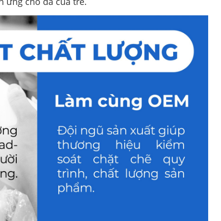
h ứng cho da của trẻ.