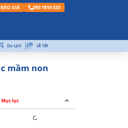
093 1819 333
BÁO GIÁ
Du Lịch
Lễ Tết
hục mầm non
Mục lục