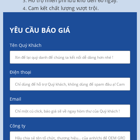
Hỗ trợ miễn phí lưu kho đến 60 ngày.
Cam kết chất lượng vượt trội.
YÊU CẦU BÁO GIÁ
Tên Quý Khách
Điện thoại
Email
Công ty