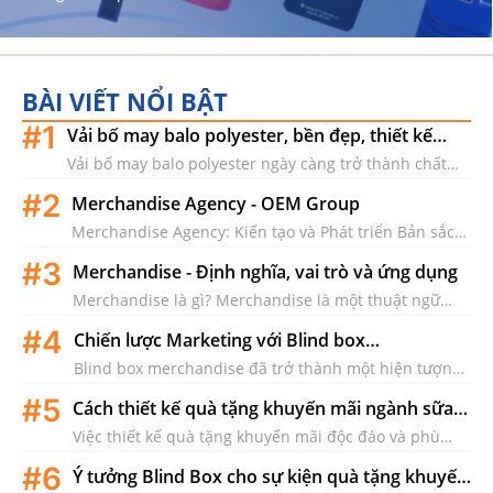
BÀI VIẾT NỔI BẬT
#1
Vải bố may balo polyester, bền đẹp, thiết kế
theo yêu cầu
Vải bố may balo polyester ngày càng trở thành chất
liệu được ưa chuộng trong sản xuất balo theo yêu
#2
Merchandise Agency - OEM Group
cầu...
Merchandise Agency: Kiến tạo và Phát triển Bản sắc
Thương hiệu của Bạn Trong hành trình xây dựng và
#3
Merchandise - Định nghĩa, vai trò và ứng dụng
phát...
Merchandise là gì? Merchandise là một thuật ngữ
tiếng Anh chỉ những sản phẩm mang dấu ấn của
#4
Chiến lược Marketing với Blind box
thương hiệu,...
merchandise
Blind box merchandise đã trở thành một hiện tượng
trong thế giới marketing hiện đại, thu hút sự chú ý...
#5
Cách thiết kế quà tặng khuyến mãi ngành sữa
độc đáo theo xu hướng hiện nay
Việc thiết kế quà tặng khuyến mãi độc đáo và phù
hợp với xu hướng không chỉ giúp thu hút sự chú ý
#6
Ý tưởng Blind Box cho sự kiện quà tặng khuyến
của...