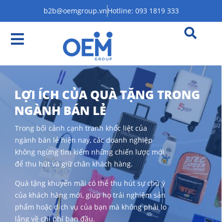
b2b@oemgroup.vn
Hotline: 093 1819 333
LỢI ÍCH CỦA QUÀ TẶNG TRONG
NGÀNH BÁN LẺ
Trong bối cảnh cạnh tranh khốc liệt của
ngành bán lẻ hiện nay, các doanh nghiệp
không ngừng tìm kiếm những chiến lược mới
để thu hút và giữ chân khách hàng.
Quà tặng khuyến mãi có thể thu hút sự chú ý
của khách hàng mới, giúp họ trải nghiệm sản
phẩm hoặc dịch vụ của bạn mà không phải lo
lắng về chi phí ban đầu.