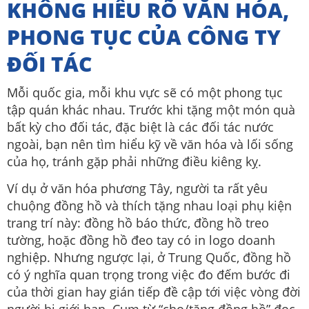
KHÔNG HIỂU RÕ VĂN HÓA,
PHONG TỤC CỦA CÔNG TY
ĐỐI TÁC
Mỗi quốc gia, mỗi khu vực sẽ có một phong tục
tập quán khác nhau. Trước khi tặng một món quà
bất kỳ cho đối tác, đặc biệt là các đối tác nước
ngoài, bạn nên tìm hiểu kỹ về văn hóa và lối sống
của họ, tránh gặp phải những điều kiêng kỵ.
Ví dụ ở văn hóa phương Tây, người ta rất yêu
chuộng đồng hồ và thích tặng nhau loại phụ kiện
trang trí này: đồng hồ báo thức, đồng hồ treo
tường, hoặc đồng hồ đeo tay có in logo doanh
nghiệp. Nhưng ngược lại, ở Trung Quốc, đồng hồ
có ý nghĩa quan trọng trong việc đo đếm bước đi
của thời gian hay gián tiếp đề cập tới việc vòng đời
người bị giới hạn. Cụm từ “cho/tặng đồng hồ” đọc