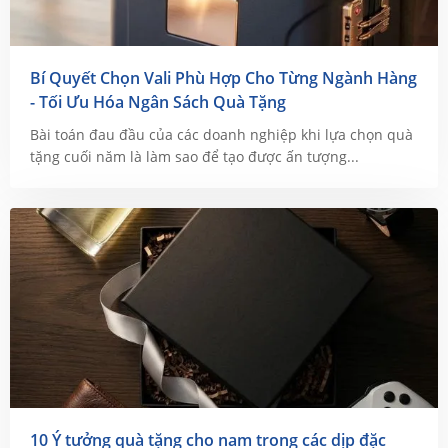
Bí Quyết Chọn Vali Phù Hợp Cho Từng Ngành Hàng
- Tối Ưu Hóa Ngân Sách Quà Tặng
Bài toán đau đầu của các doanh nghiệp khi lựa chọn quà
tặng cuối năm là làm sao để tạo được ấn tượng...
10 Ý tưởng quà tặng cho nam trong các dịp đặc