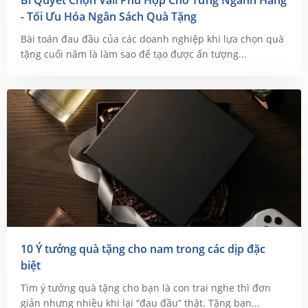
Bí Quyết Chọn Vali Phù Hợp Cho Từng Ngành Hàng
- Tối Ưu Hóa Ngân Sách Quà Tặng
Bài toán đau đầu của các doanh nghiệp khi lựa chọn quà
tặng cuối năm là làm sao để tạo được ấn tượng...
10 Ý tưởng quà tặng cho nam trong các dịp đặc
biệt
Tìm ý tưởng quà tặng cho bạn là con trai nghe thì đơn
giản nhưng nhiều khi lại “đau đầu” thật. Tặng bạn...