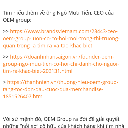
Tìm hiểu thêm về ông Ngô Mưu Tiến, CEO của
OEM group:
>>
https://www.brandsvietnam.com/23443-ceo-
oem-group-luon-co-co-hoi-moi-trong-thi-truong-
quan-trong-la-tim-ra-va-tao-khac-biet
>>
https://doanhnhansaigon.vn/founder-oem-
group-ngo-muu-tien-co-hoi-chi-danh-cho-nguoi-
tim-ra-khac-biet-202131.html
>
https://thanhnien.vn/thuong-hieu-oem-group-
tang-toc-don-dau-cuoc-dua-merchandise-
1851526407.htm
Với sứ mệnh đó, OEM Group ra đời để giải quyết
những “nỗi sợ” cố hữu của khách hàng khi tìm nhà