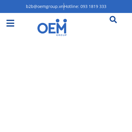
b2b@oemgroup.vn
Hotline: 093 1819 333