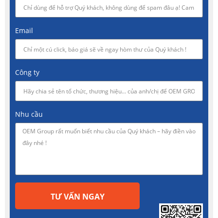
Email
Công ty
Nhu cầu
TƯ VẤN NGAY