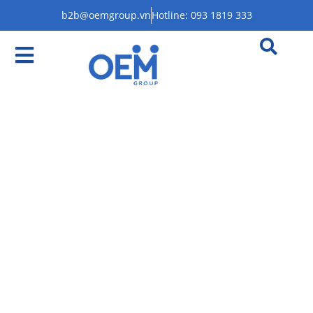
b2b@oemgroup.vn
Hotline: 093 1819 333