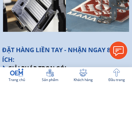
ĐẶT HÀNG LIỀN TAY - NHẬN NGAY 8 LỢI
ÍCH:
GIẢI PHÁP TRỌN GÓI:
8 ngành hàng trọng yếu với ngân sách đa
Trang chủ
Sản phẩm
Khách hàng
Đầu trang
dạng.
Sáng tạo, Thiết kế, Tùy chỉnh sản phẩm theo
yêu cầu.
In, thêu, khắc logo, hình ảnh theo yêu cầu.
Hỗ trợ tư vấn nhanh chóng.
TIẾT KIỆM CHI PHÍ ĐẾN 20%:
Giá cả sản phẩm cạnh tranh.