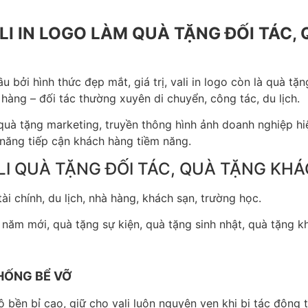
LI IN LOGO LÀM QUÀ TẶNG ĐỐI TÁC,
bởi hình thức đẹp mắt, giá trị, vali in logo còn là quà tặng
 hàng – đối tác thường xuyên di chuyển, công tác, du lịch.
quà tặng marketing, truyền thông hình ảnh doanh nghiệp h
 năng tiếp cận khách hàng tiềm năng.
VALI QUÀ TẶNG ĐỐI TÁC, QUÀ TẶNG K
i chính, du lịch, nhà hàng, khách sạn, trường học.
 năm mới, quà tặng sự kiện, quà tặng sinh nhật, quà tặng k
CHỐNG BỂ VỠ
 bền bỉ cao, giữ cho vali luôn nguyên vẹn khi bị tác động 