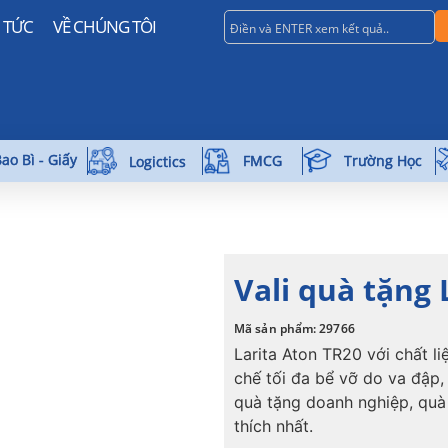
N TỨC
VỀ CHÚNG TÔI
ao Bì - Giấy
Trường Học
FMCG
Logictics
Vali quà tặng 
Mã sản phẩm: 29766
Larita Aton TR20 với chất l
chế tối đa bể vỡ do va đập, 
quà tặng doanh nghiệp, quà 
thích nhất.