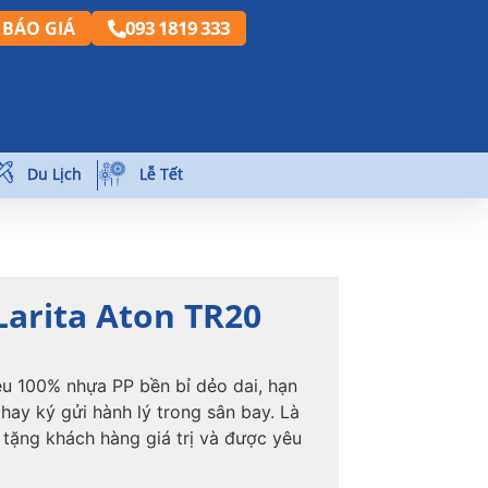
093 1819 333
BÁO GIÁ
Du Lịch
Lễ Tết
Larita Aton TR20
iệu 100% nhựa PP bền bỉ dẻo dai, hạn
hay ký gửi hành lý trong sân bay. Là
tặng khách hàng giá trị và được yêu