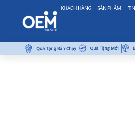
KHÁCH HÀNG
SẢN PHẨM
TI
Quà Tặng Mới
B
Quà Tặng Bán Chạy