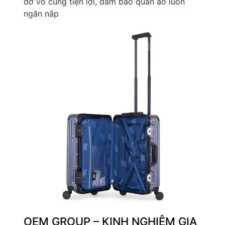
đơ vô cùng tiện lợi, đảm bảo quần áo luôn
ngăn nắp
OEM GROUP – KINH NGHIỆM GIA