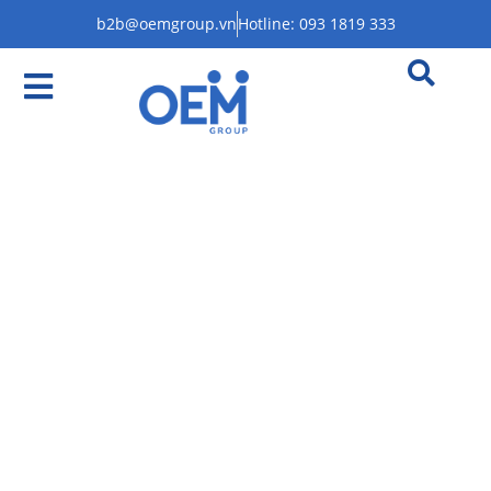
b2b@oemgroup.vn
Hotline: 093 1819 333