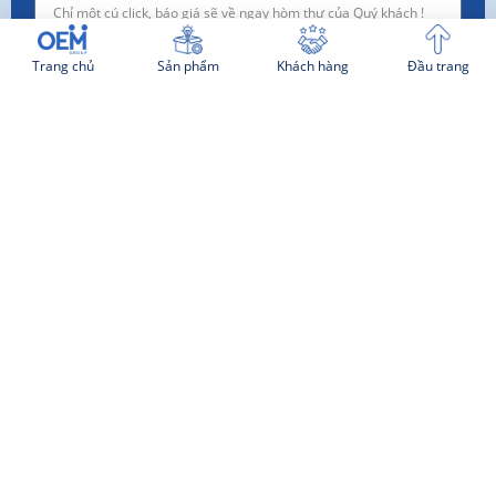
Công ty
Trang chủ
Sản phẩm
Khách hàng
Đầu trang
Nhu cầu
TƯ VẤN NGAY