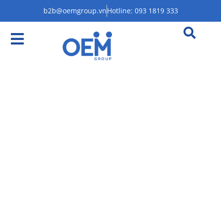
b2b@oemgroup.vn
Hotline: 093 1819 333