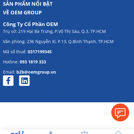
SẢN PHẨM NỔI BẬT
VỀ OEM GROUP
Công Ty Cổ Phần OEM
Trụ sở: 219 Hai Bà Trưng, P.Võ Thị Sáu, Q.3, TP.HCM
Văn phòng: 236 Nguyễn Xí, P.13, Q.Bình Thạnh, TP.HCM
Mã số thuế:
0317199345
Hotline:
093 1819 333
Email:
b2b@oemgroup.vn
Website cùng hệ thống: