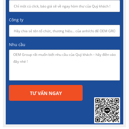
Công ty
Nhu cầu
TƯ VẤN NGAY