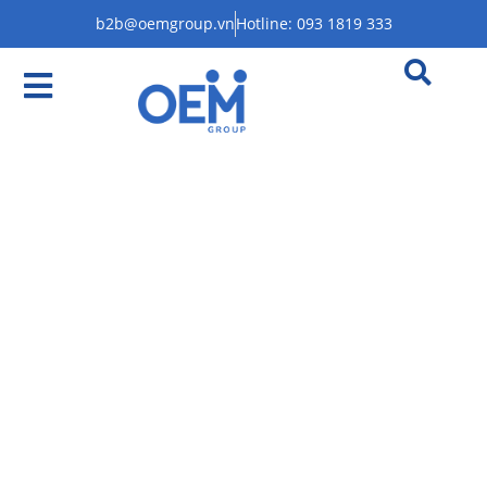
b2b@oemgroup.vn
Hotline: 093 1819 333