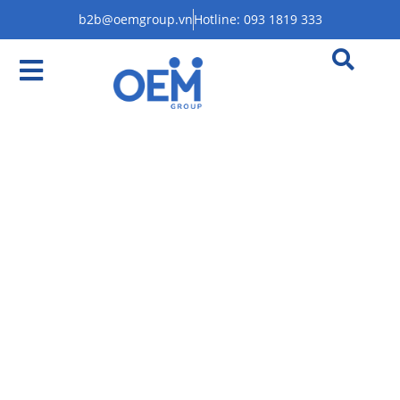
b2b@oemgroup.vn
Hotline: 093 1819 333