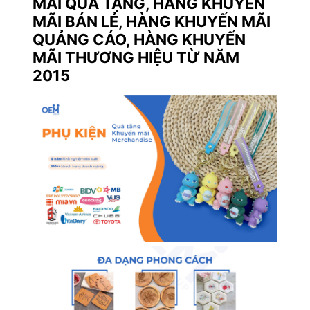
MÃI QUÀ TẶNG, HÀNG KHUYẾN
MÃI BÁN LẺ, HÀNG KHUYẾN MÃI
QUẢNG CÁO, HÀNG KHUYẾN
MÃI THƯƠNG HIỆU TỪ NĂM
2015