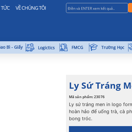
N TỨC
VỀ CHÚNG TÔI
ao Bì - Giấy
Trường Học
FMCG
Logictics
Ly Sứ Tráng M
Mã sản phẩm: 23076
Ly sứ tráng men in logo for
hoàn hảo để uống trà, cà ph
bong tróc.