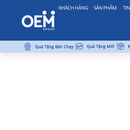
KHÁCH HÀNG
SẢN PHẨM
TI
Quà Tặng Mới
B
Quà Tặng Bán Chạy