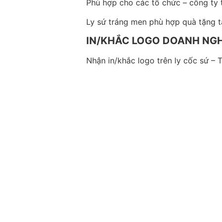
Phù hợp cho các tổ chức – công ty tà
Ly sứ tráng men phù hợp quà tặng tấ
IN/KHẮC LOGO DOANH NGH
Nhận in/khắc logo trên ly cốc sứ – 