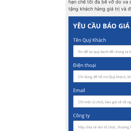
hạn chế tối đa bể vỡ do va 
tặng khách hàng giá trị và đ
YÊU CẦU BÁO GIÁ
Tên Quý Khách
Điện thoại
Email
Công ty