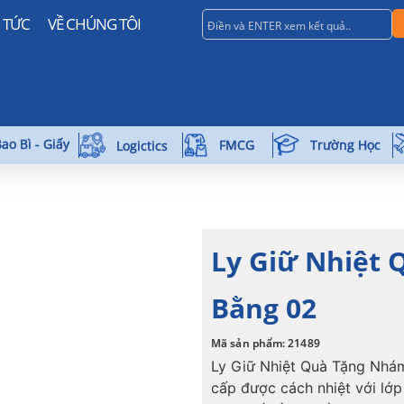
N TỨC
VỀ CHÚNG TÔI
ao Bì - Giấy
Trường Học
FMCG
Logictics
Ly Giữ Nhiệt
Bằng 02
Mã sản phẩm: 21489
Ly Giữ Nhiệt Quà Tặng Nhám
cấp được cách nhiệt với lớp 