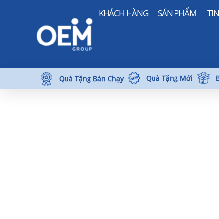
KHÁCH HÀNG
SẢN PHẨM
TI
Quà Tặng Mới
B
Quà Tặng Bán Chạy