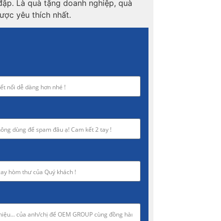
đập. Là quà tặng doanh nghiệp, quà
ược yêu thích nhất.