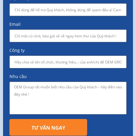
Email
Công ty
Nhu cầu
TƯ VẤN NGAY