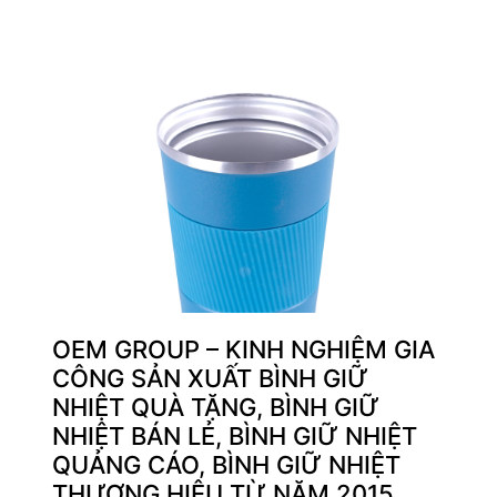
OEM GROUP – KINH NGHIỆM GIA
CÔNG SẢN XUẤT BÌNH GIỮ
NHIỆT QUÀ TẶNG, BÌNH GIỮ
NHIỆT BÁN LẺ, BÌNH GIỮ NHIỆT
QUẢNG CÁO, BÌNH GIỮ NHIỆT
THƯƠNG HIỆU TỪ NĂM 2015