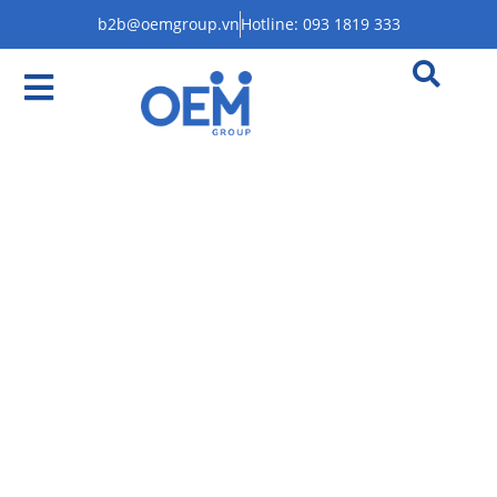
b2b@oemgroup.vn
Hotline: 093 1819 333