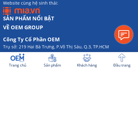
Website cùng hệ sinh thái:
SẢN PHẨM NỔI BẬT
VỀ OEM GROUP
Công Ty Cổ Phần OEM
Trụ sở: 219 Hai Bà Trưng, P.Võ Thị Sáu, Q.3, TP.HCM
Văn phòng: 236 Nguyễn Xí, P.13, Q.Bình Thạnh, TP.HCM
Trang chủ
Sản phẩm
Khách hàng
Đầu trang
Mã số thuế:
0317199345
Hotline:
093 1819 333
Email:
b2b@oemgroup.vn
Website cùng hệ thống: