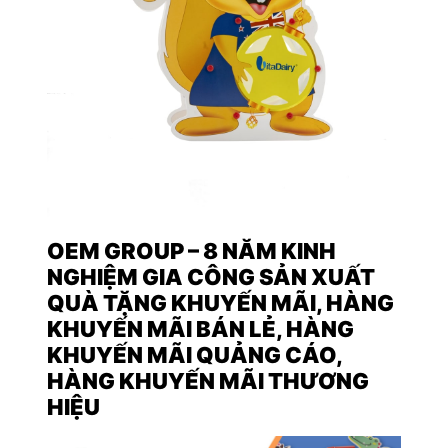
OEM GROUP – 8 NĂM KINH
NGHIỆM GIA CÔNG SẢN XUẤT
QUÀ TẶNG KHUYẾN MÃI, HÀNG
KHUYẾN MÃI BÁN LẺ, HÀNG
KHUYẾN MÃI QUẢNG CÁO,
HÀNG KHUYẾN MÃI THƯƠNG
HIỆU