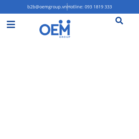
b2b@oemgroup.vn
Hotline: 093 1819 333