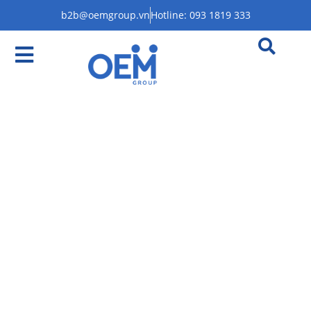
b2b@oemgroup.vn
Hotline: 093 1819 333