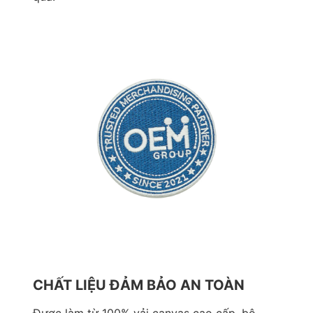
CHẤT LIỆU ĐẢM BẢO AN TOÀN
Được làm từ 100% vải canvas cao cấp, bộ