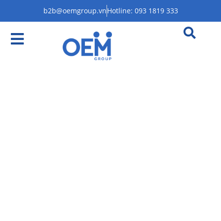
b2b@oemgroup.vn
Hotline: 093 1819 333