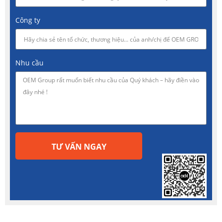
Công ty
Nhu cầu
TƯ VẤN NGAY