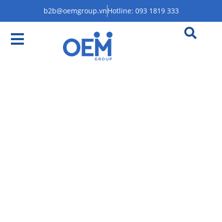
b2b@oemgroup.vn
Hotline: 093 1819 333