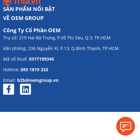
SẢN PHẨM NỔI BẬT
VỀ OEM GROUP
Công Ty Cổ Phần OEM
Trụ sở: 219 Hai Bà Trưng, P.Võ Thị Sáu, Q.3, TP.HCM
Văn phòng: 236 Nguyễn Xí, P.13, Q.Bình Thạnh, TP.HCM
Mã số thuế:
0317199345
Hotline:
093 1819 333
Email:
b2b@oemgroup.vn
Website cùng hệ thống: