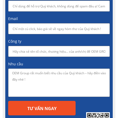
Email
Công ty
Nhu cầu
TƯ VẤN NGAY