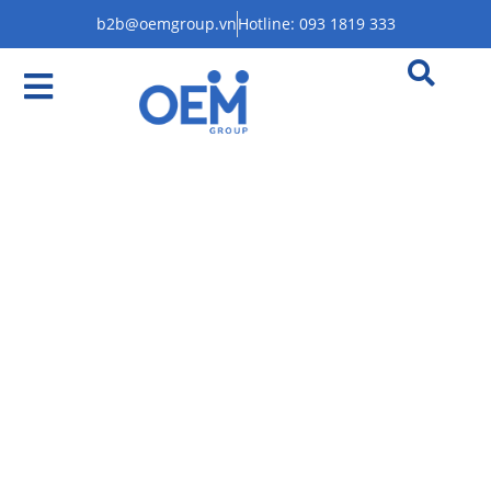
b2b@oemgroup.vn
Hotline: 093 1819 333