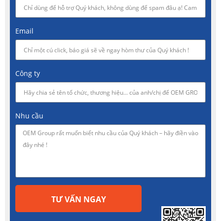
Email
Công ty
Nhu cầu
TƯ VẤN NGAY