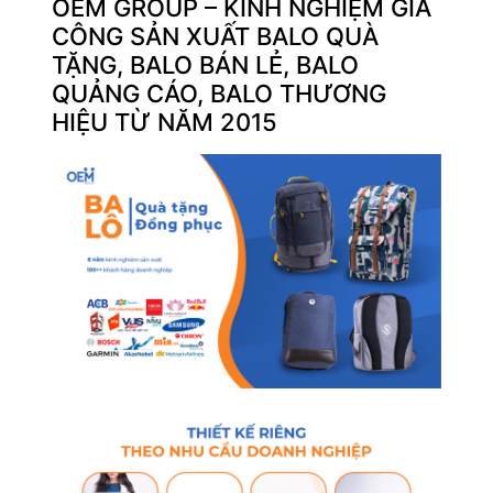
OEM GROUP – KINH NGHIỆM GIA
CÔNG SẢN XUẤT BALO QUÀ
TẶNG, BALO BÁN LẺ, BALO
QUẢNG CÁO, BALO THƯƠNG
HIỆU TỪ NĂM 2015