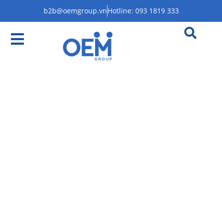
b2b@oemgroup.vn
Hotline: 093 1819 333