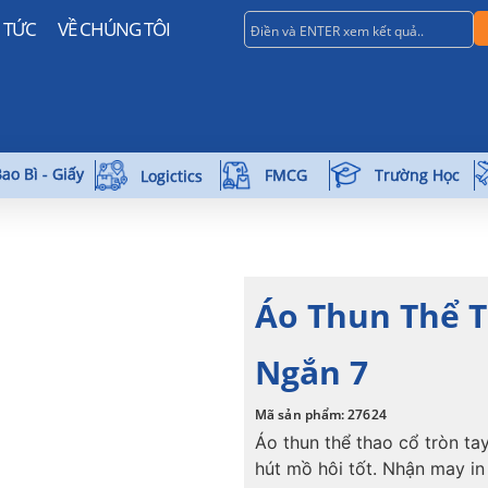
N TỨC
VỀ CHÚNG TÔI
ao Bì - Giấy
Trường Học
FMCG
Logictics
Áo Thun Thể T
Ngắn 7
Mã sản phẩm: 27624
Áo thun thể thao cổ tròn ta
hút mồ hôi tốt. Nhận may in