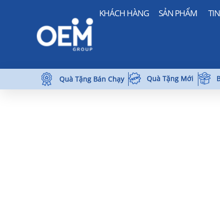
KHÁCH HÀNG
SẢN PHẨM
TI
Quà Tặng Mới
B
Quà Tặng Bán Chạy