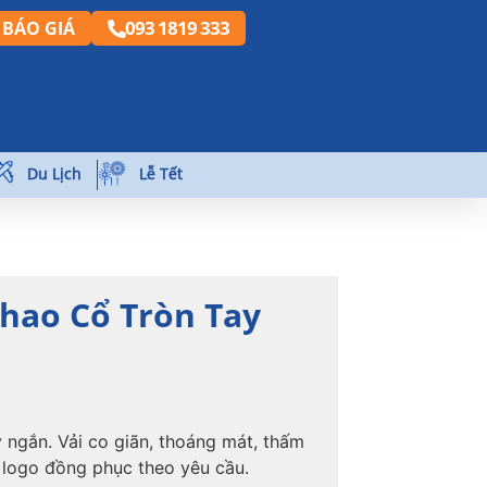
093 1819 333
BÁO GIÁ
Du Lịch
Lễ Tết
hao Cổ Tròn Tay
y ngắn. Vải co giãn, thoáng mát, thấm
 logo đồng phục theo yêu cầu.