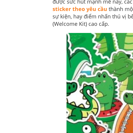
được sức hút mạnh mẽ này, các
sticker theo yêu cầu
thành một 
sự kiện, hay điểm nhấn thú vị 
(Welcome Kit) cao cấp.