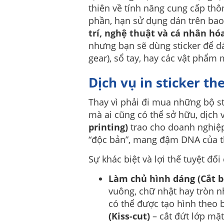
thiên về tính năng cung cấp thô
phần, hạn sử dụng dán trên bao b
trí, nghệ thuật và cá nhân hó
nhưng bạn sẽ dùng sticker để d
gear), sổ tay, hay các vật phẩm
Dịch vụ in sticker th
Thay vì phải đi mua những bộ st
mà ai cũng có thể sở hữu, dịch
printing)
trao cho doanh nghiệ
“độc bản”, mang đậm DNA của t
Sự khác biệt và lợi thế tuyệt đố
Làm chủ hình dáng (Cắt b
vuông, chữ nhật hay tròn n
có thể được tạo hình theo 
(Kiss-cut)
– cắt đứt lớp mặ