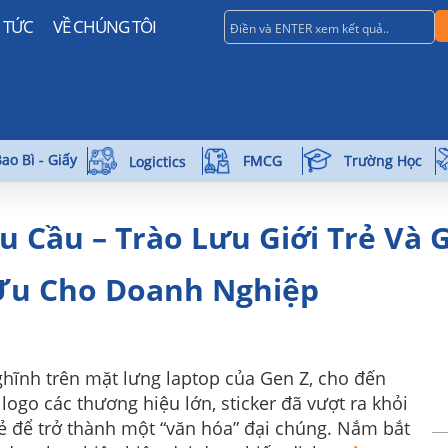
N TỨC
VỀ CHÚNG TÔI
ao Bì - Giấy
Trường Học
FMCG
Logictics
u Cầu – Trào Lưu Giới Trẻ Và 
Ưu Cho Doanh Nghiệp
hĩnh trên mặt lưng laptop của Gen Z, cho đến
 logo các thương hiệu lớn, sticker đã vượt ra khỏi
trẻ để trở thành một “văn hóa” đại chúng. Nắm bắt