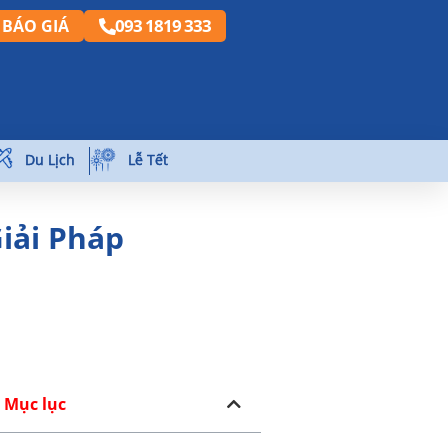
093 1819 333
BÁO GIÁ
Du Lịch
Lễ Tết
Giải Pháp
Mục lục