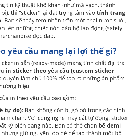
ng tin kỹ thuật khô khan (như mã vạch, thành
ì), thì “sticker” lại đặt trọng tâm vào
tính trang
a
. Bạn sẽ thấy tem nhãn trên một chai nước suối,
án lên những chiếc nón bảo hộ lao động (safety
 merchandise độc đáo.
eo yêu cầu mang lại lợi thế gì?
icker in sẵn (ready-made) mang tính chất đại trà
 vụ
in sticker theo yêu cầu (custom sticker
p quyền làm chủ 100% để tạo ra những ấn phẩm
hương hiệu.
i của in theo yêu cầu bao gồm:
ế tự do):
Bạn không còn bị gò bó trong các hình
hàm chán. Với công nghệ máy cắt tự động, sticker
bất kỳ biên dạng nào. Bạn có thể chọn
bế demi
t nhưng giữ nguyên lớp đế để tạo thành một bộ