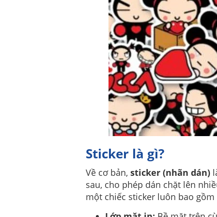
Sticker là gì?
Về cơ bản,
sticker (nhãn dán)
l
sau, cho phép dán chặt lên nhiề
một chiếc sticker luôn bao gồm 
Lớp mặt in:
Bề mặt trên cù