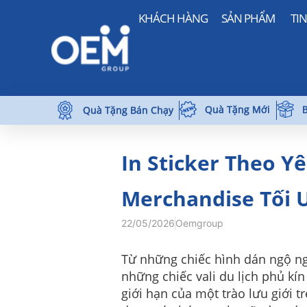
KHÁCH HÀNG
SẢN PHẨM
TI
Quà Tặng Mới
B
Quà Tặng Bán Chạy
In Sticker Theo Yê
Merchandise Tối 
22/05/2026
Oemgroup
Từ những chiếc hình dán ngộ ng
những chiếc vali du lịch phủ kín
giới hạn của một trào lưu giới 